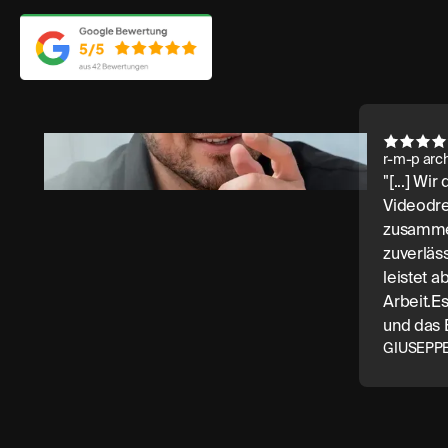
r-m-p arc
"[...] Wi
Videodr
zusammen
zuverläs
leistet a
Arbeit.E
und das 
GIUSEPP